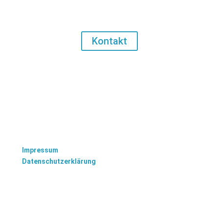
Lust auf ein eigenes Projekt?
Kontakt
Impressum
Datenschutzerklärung
TISCHLEREI BRANDENBURG
Oranienburger Chaussee 22a
16775 Löwenberger Land (Nassenheide)