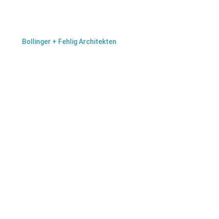
Auftraggeber
Ev. Kirchenkreis Teltow-Zehlendorf
Entwurfsplanung
Bollinger + Fehlig Architekten
Bauobjekt
Renovierung einer Grundschule
Umsetzung
QT2.2023
Was wurde gemacht?
Aufenthaltsraum, Eingangsbereich, Garderoben,
Innenausbau
Besonders
lang abgewickelte Schreibtisch Kombinationen