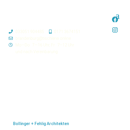
033051 904485
0171 3674151
brandenburg@tischlerei.online
Mo—Do
7—16 Uhr,
Fr
7–12 Uhr
und nach Vereinbarung
Projektdetails
Auftraggeber
Ev. Kirchenkreis Teltow-Zehlendorf
Entwurfsplanung
Bollinger + Fehlig Architekten