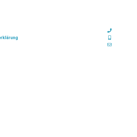
TISCHLEREI BRANDENBURG
033051 90
rklärung
Oranienburger Chaussee
0171 3674
22a
16775 Löwenberger Land
brandenburg@t
(Nassenheide)
ne