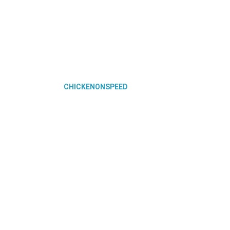
4485
© TISCHLEREI
151
BRANDENBURG
Design & Service
ischlerei.onli
CHICKENONSPEED