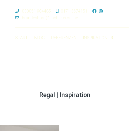
033051 904485
0171 3674151
brandenburg@tischlerei.online
START
BLOG
REFERENZEN
INSPIRATION
Regal
| Inspiration