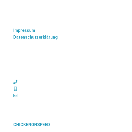
Impressum
Datenschutzerklärung
TISCHLEREI BRANDENBURG
Oranienburger Chaussee 22a
16775 Löwenberger Land (Nassenheide)
033051 904485
0171 3674151
brandenburg@tischlerei.online
© TISCHLEREI BRANDENBURG
Design & Service
CHICKENONSPEED