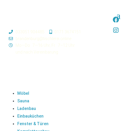
033051 904485
0171 3674151
brandenburg@tischlerei.online
Mo—Do
7—16 Uhr,
Fr
7–12 Uhr
und nach Vereinbarung
Möbel
Sauna
Ladenbau
Einbauküchen
Fenster & Türen