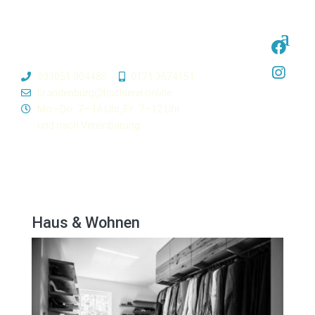
033051 904485
0171 3674151
brandenburg@tischlerei.online
Mo—Do
7—16 Uhr,
Fr
7–12 Uhr
und nach Vereinbarung
Haus & Wohnen