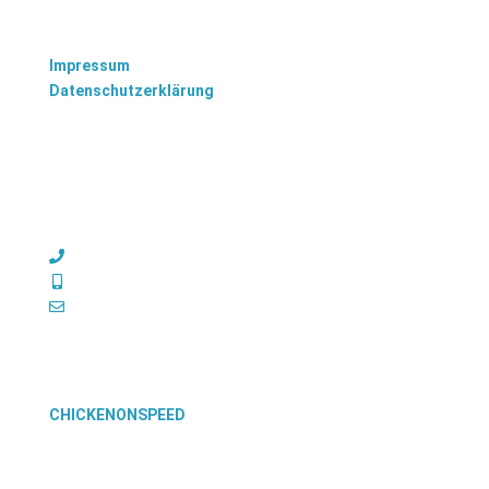
Impressum
Datenschutzerklärung
TISCHLEREI BRANDENBURG
Oranienburger Chaussee 22a
16775 Löwenberger Land (Nassenheide)
033051 904485
0171 3674151
brandenburg@tischlerei.online
© TISCHLEREI BRANDENBURG
Design & Service
CHICKENONSPEED