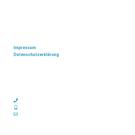
Impressum
Datenschutzerklärung
TISCHLEREI BRANDENBURG
Oranienburger Chaussee 22a
16775 Löwenberger Land (Nassenheide)
033051 904485
0171 3674151
brandenburg@tischlerei.online
© TISCHLEREI BRANDENBURG