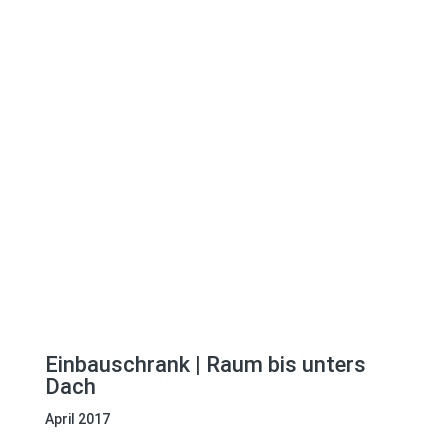
Umbau Dachgeschoss
Umsetzungszeitraum
April 2017
Was wurde gemacht?
Kleiderschrank in vorhandenen Dachnischen
Besonderheiten
Schiebetüren trotz Dachbalken
Einbauschrank
| Raum bis unters
Dach
April 2017