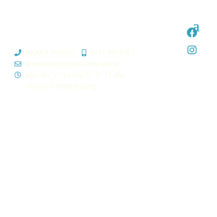
033051 904485
0171 3674151
brandenburg@tischlerei.online
Mo—Do
7—16 Uhr,
Fr
7–12 Uhr
und nach Vereinbarung
Projektdetails
Auftraggeber
Privat
Bauobjekt
Umbau Dachgeschoss